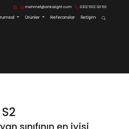
mehmet@ankalight.com
0312 502 30 50
urumsal
Ürünler
Referanslar
İletişim
 S2
yan sınıfının en iyisi