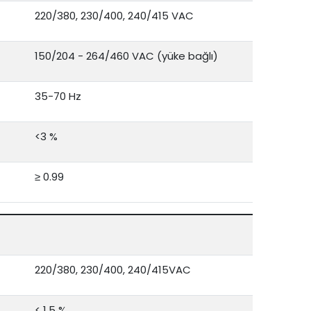
220/380, 230/400, 240/415 VAC
150/204 - 264/460 VAC (yüke bağlı)
35-70 Hz
<3 %
≥ 0.99
220/380, 230/400, 240/415VAC
< 1.5 %