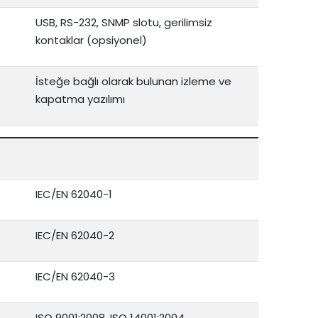
USB, RS-232, SNMP slotu, gerilimsiz
kontaklar (opsiyonel)
İsteğe bağlı olarak bulunan izleme ve
kapatma yazılımı
IEC/EN 62040-1
IEC/EN 62040-2
IEC/EN 62040-3
ISO 9001:2008, ISO 14001:2004