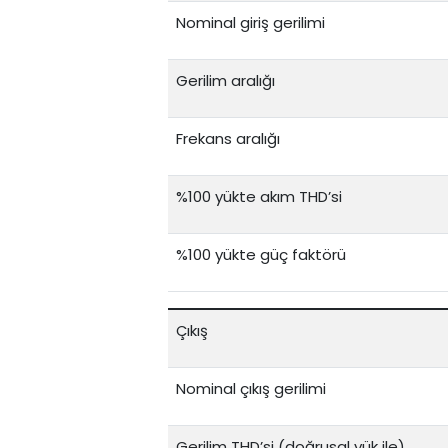
Nominal giriş gerilimi
Gerilim aralığı
Frekans aralığı
%100 yükte akım THD’si
%100 yükte güç faktörü
Çıkış
Nominal çıkış gerilimi
Gerilim THD’si (doğrusal yük ile)