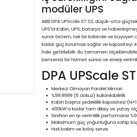
modüler UPS
ABB DPA UPScale ST S2, düşük-orta güçteki
UPS’tir.Kabin, UPS, batarya ve haberleşm
sunar.Sistem, tek bir kabinde ve büyüyen o
kadar güç koruması sağlar ve kapasiteyi 40
hale getirilebilir. Bu tamamen ölçeklendiril
benzersiz bir hizmet süresi ve enerji verimlil
DPA UPScale ST
Merkezi Olmayan Paralel Mimari
%99.9999 (6 dokuz) kullanılabilirlik
Kabin başına yedeklilik kapasitesi (N+1
400kW’a kadar tam dikey ve yatay ölçek
Sınıfının en iyi verimlilik performansı %
Maksimum güç yoğunluğuna sahip kü
Hızlı bakım ve kolay servis