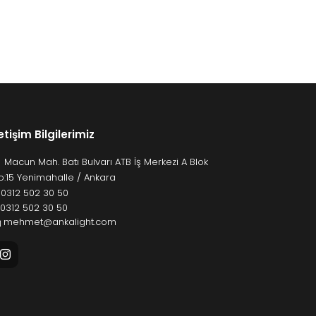
letişim Bilgilerimiz
Macun Mah. Batı Bulvarı ATB İş Merkezi A Blok
o:15 Yenimahalle / Ankara
:
0312 502 30 50
: 0312 502 30 50
mehmet@ankalight.com