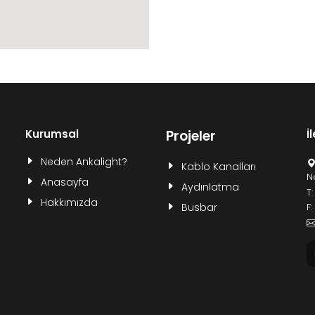
Kurumsal
Projeler
İ
Neden Ankalight?
Kablo Kanalları
N
Anasayfa
Aydınlatma
T
Hakkımızda
Busbar
F