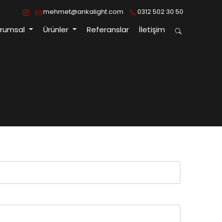
mehmet@ankalight.com
0312 502 30 50
urumsal
Ürünler
Referanslar
İletişim