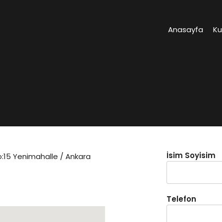
Anasayfa
K
İsim Soyisim
o:15 Yenimahalle / Ankara
Telefon