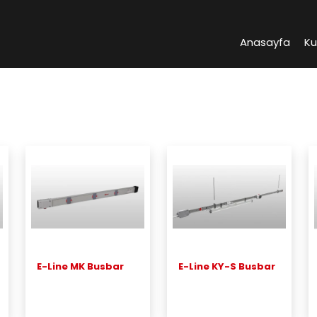
Anasayfa
K
E-Line MK Busbar
E-Line KY-S Busbar