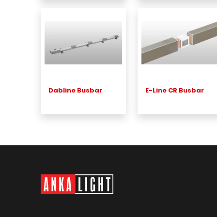
Dabline Busbar
E-Line CR Busbar