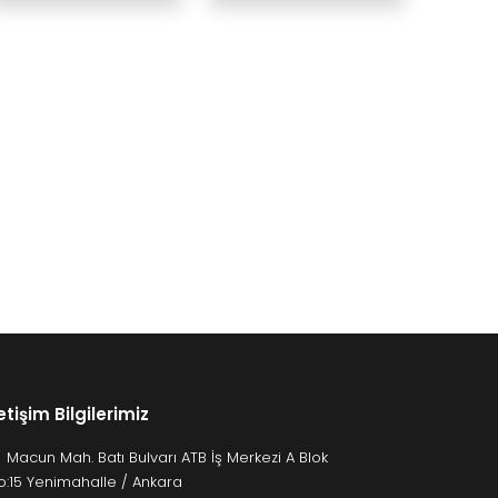
letişim Bilgilerimiz
Macun Mah. Batı Bulvarı ATB İş Merkezi A Blok
o:15 Yenimahalle / Ankara