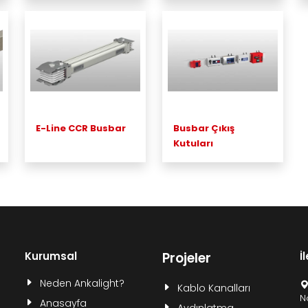
E-Line CCR Busbar
Busbar Çıkış
Kutuları
Kurumsal
Projeler
İ
Neden Ankalight?
Kablo Kanalları
N
Anasayfa