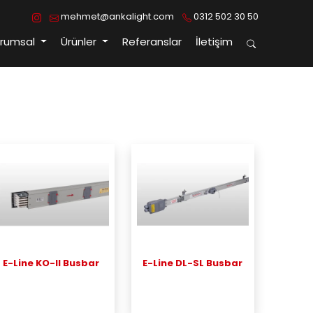
mehmet@ankalight.com
0312 502 30 50
urumsal
Ürünler
Referanslar
İletişim
E-Line KO-II Busbar
E-Line DL-SL Busbar