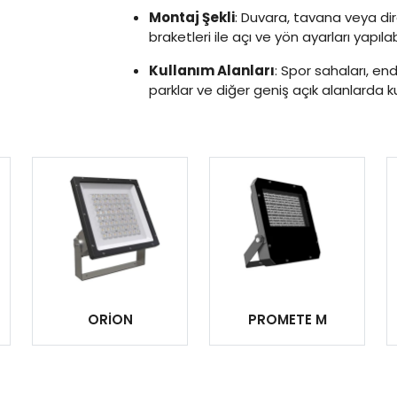
Montaj Şekli
: Duvara, tavana veya dir
braketleri ile açı ve yön ayarları yapılabi
Kullanım Alanları
: Spor sahaları, end
parklar ve diğer geniş açık alanlarda kul
ORİON
PROMETE M