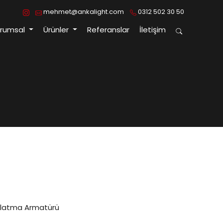
mehmet@ankalight.com
0312 502 30 50
urumsal
Ürünler
Referanslar
İletişim
ınlatma Armatürü