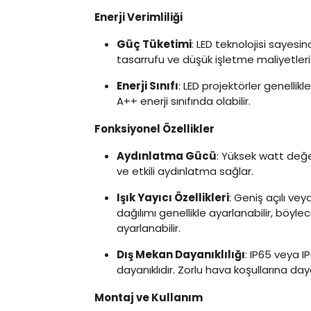
Enerji Verimliliği
Güç Tüketimi
: LED teknolojisi sayesi
tasarrufu ve düşük işletme maliyetleri
Enerji Sınıfı
: LED projektörler genellikl
A++ enerji sınıfında olabilir.
Fonksiyonel Özellikler
Aydınlatma Gücü
: Yüksek watt değe
ve etkili aydınlatma sağlar.
Işık Yayıcı Özellikleri
: Geniş açılı vey
dağılımı genellikle ayarlanabilir, böyl
ayarlanabilir.
Dış Mekan Dayanıklılığı
: IP65 veya I
dayanıklıdır. Zorlu hava koşullarına daya
Montaj ve Kullanım