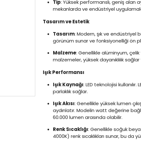
Tip
: Yüksek performanslı, geniş alan ay
mekanlarda ve endüstriyel uygulamalard
Tasarım ve Estetik
Tasarım
: Modern, şık ve endüstriyel b
görünüm sunar ve fonksiyonelliği ön p
Malzeme
: Genellikle alüminyum, çelik
malzemeler, yüksek dayanıklılık sağlar 
Işık Performansı
Işık Kaynağı
: LED teknolojisi kullanılır
parlaklık sağlar.
Işık Akısı
: Genellikle yüksek lumen çıkış
aydınlatır. Modelin watt değerine bağlı 
60.000 lumen arasında olabilir.
Renk Sıcaklığı
: Genellikle soğuk be
4000K) renk sıcaklıkları sunar, bu da yü