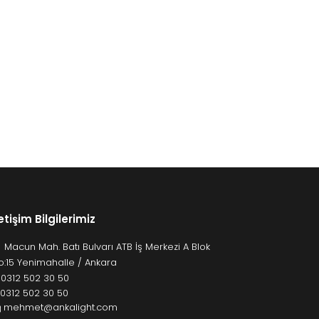
letişim Bilgilerimiz
Macun Mah. Batı Bulvarı ATB İş Merkezi A Blok
o:15 Yenimahalle / Ankara
:
0312 502 30 50
: 0312 502 30 50
mehmet@ankalight.com