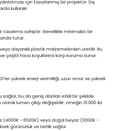
dınlatması için tasarlanmış bir projektör. Dış
a kullanılır.
ir tasarıma sahiptir. Genellikle minimalist bir
landa tutar.
 veya dayanıklı plastik malzemelerden üretilir. Bu
ve çeşitli hava koşullarına karşı koruma sunar.
. LED'ler yüksek enerji verimliliği, uzun ömür ve yüksek
ı sağlar, bu da geniş alanları etkili bir şekilde
olarak lumen çıkışı değişebilir; örneğin 10.000 ila
yaz (4000K - 6500K) veya doğal beyaz (3000K -
ksek görünürlük ve netlik sağlar.