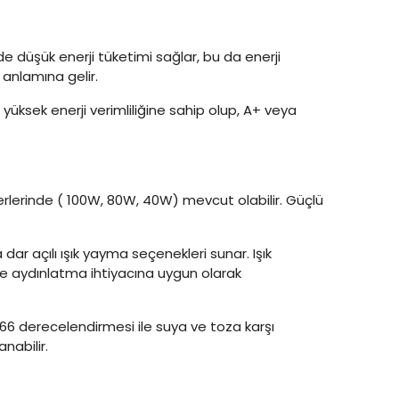
nde düşük enerji tüketimi sağlar, bu da enerji
 anlamına gelir.
e yüksek enerji verimliliğine sahip olup, A+ veya
rlerinde ( 100W, 80W, 40W) mevcut olabilir. Güçlü
a dar açılı ışık yayma seçenekleri sunar. Işık
ece aydınlatma ihtiyacına uygun olarak
P66 derecelendirmesi ile suya ve toza karşı
nabilir.