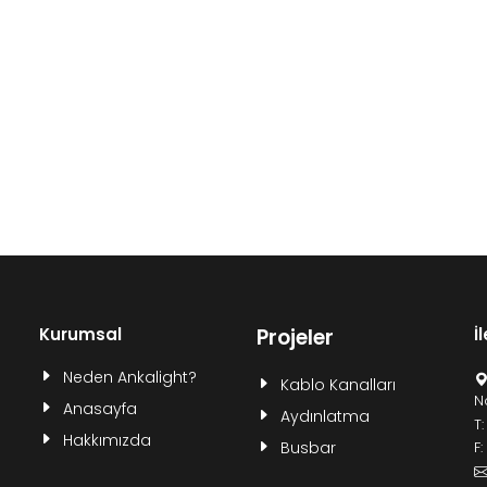
Kurumsal
Projeler
İ
Neden Ankalight?
Kablo Kanalları
N
Anasayfa
Aydınlatma
T
Hakkımızda
Busbar
F