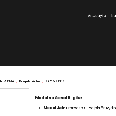
Anasayfa
K
INLATMA
Projektörler
PROMETE S
Model ve Genel Bilgiler
Model Adı
: Promete S Projektör Ayd