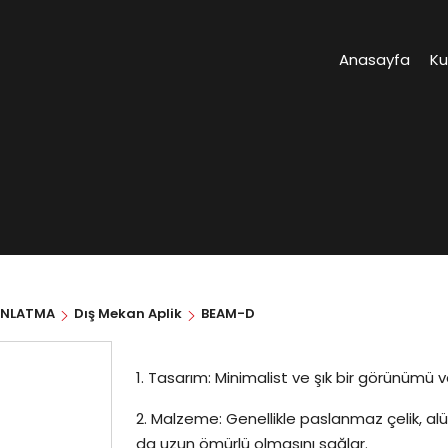
Anasayfa
K
INLATMA
Dış Mekan Aplik
BEAM-D
1. Tasarım: Minimalist ve şık bir görünümü 
2. Malzeme: Genellikle paslanmaz çelik, alü
da uzun ömürlü olmasını sağlar.