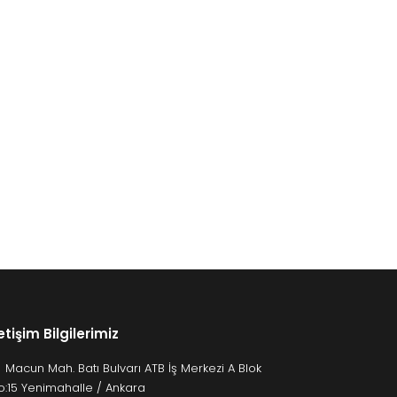
letişim Bilgilerimiz
Macun Mah. Batı Bulvarı ATB İş Merkezi A Blok
o:15 Yenimahalle / Ankara