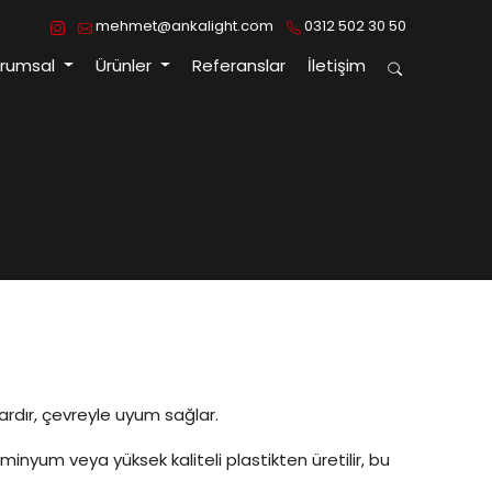
mehmet@ankalight.com
0312 502 30 50
urumsal
Ürünler
Referanslar
İletişim
vardır, çevreyle uyum sağlar.
minyum veya yüksek kaliteli plastikten üretilir, bu