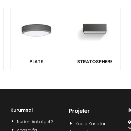
PLATE
STRATOSPHERE
Kurumsal
Projeler
İ
Neden Ankalight?
Kablo Kanalları
N
Anasayfa