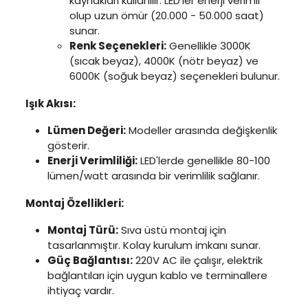
kaynakları kullanılır. LED'ler enerji verimli
olup uzun ömür (20.000 - 50.000 saat)
sunar.
Renk Seçenekleri:
Genellikle 3000K
(sıcak beyaz), 4000K (nötr beyaz) ve
6000K (soğuk beyaz) seçenekleri bulunur.
Işık Akısı:
Lümen Değeri:
Modeller arasında değişkenlik
gösterir.
Enerji Verimliliği:
LED'lerde genellikle 80-100
lümen/watt arasında bir verimlilik sağlanır.
Montaj Özellikleri:
Montaj Türü:
Sıva üstü montaj için
tasarlanmıştır. Kolay kurulum imkanı sunar.
Güç Bağlantısı:
220V AC ile çalışır, elektrik
bağlantıları için uygun kablo ve terminallere
ihtiyaç vardır.