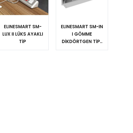
ELINESMART SM-
ELINESMART SM-IN
LUX II LÜKS AYAKLI
I GÖMME
TİP
DİKDÖRTGEN TİP..