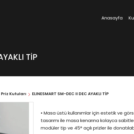
Anasayfa
K
YAKLI TİP
riz Kutuları
ELINESMART SM-DEC II DEC AYAKLI TİP
• Masa üstü kullanımlar için estetik ve görs
tasarımı ile masa kenarına kolayca sabitlen
modüler tip ve 45° açılı prizler ile donatılab