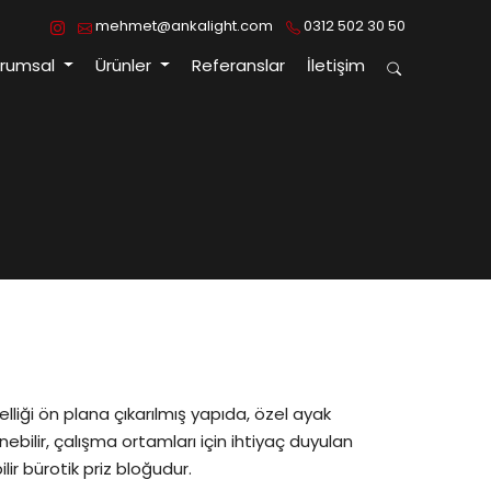
mehmet@ankalight.com
0312 502 30 50
urumsal
Ürünler
Referanslar
İletişim
elliği ön plana çıkarılmış yapıda, özel ayak
ebilir, çalışma ortamları için ihtiyaç duyulan
ilir bürotik priz bloğudur.