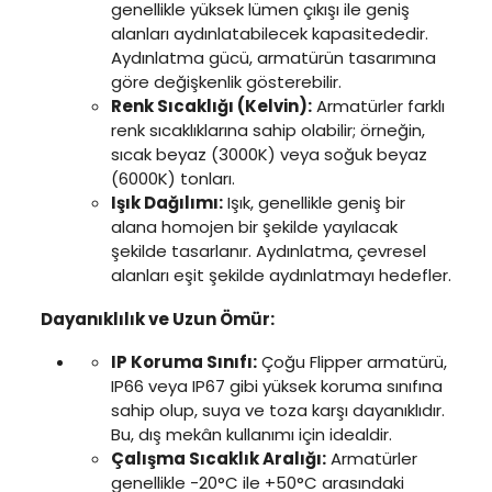
genellikle yüksek lümen çıkışı ile geniş
alanları aydınlatabilecek kapasitededir.
Aydınlatma gücü, armatürün tasarımına
göre değişkenlik gösterebilir.
Renk Sıcaklığı (Kelvin):
Armatürler farklı
renk sıcaklıklarına sahip olabilir; örneğin,
sıcak beyaz (3000K) veya soğuk beyaz
(6000K) tonları.
Işık Dağılımı:
Işık, genellikle geniş bir
alana homojen bir şekilde yayılacak
şekilde tasarlanır. Aydınlatma, çevresel
alanları eşit şekilde aydınlatmayı hedefler.
Dayanıklılık ve Uzun Ömür:
IP Koruma Sınıfı:
Çoğu Flipper armatürü,
IP66 veya IP67 gibi yüksek koruma sınıfına
sahip olup, suya ve toza karşı dayanıklıdır.
Bu, dış mekân kullanımı için idealdir.
Çalışma Sıcaklık Aralığı:
Armatürler
genellikle -20°C ile +50°C arasındaki