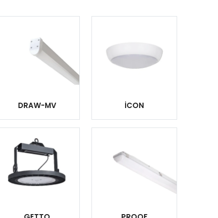
DRAW-MV
İCON
GETTO
PROOF