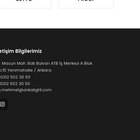
letişim Bilgilerimiz
Macun Mah. Batı Bulvarı ATB İş Merkezi A Blok
o:15 Yenimahalle / Ankara
:
0312 502 30 50
: 0312 502 30 50
mehmet@ankalight.com