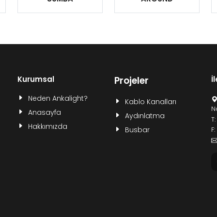
Kurumsal
Projeler
İ
Neden Ankalight?
Kablo Kanalları
N
Anasayfa
Aydınlatma
T
Hakkımızda
Busbar
F