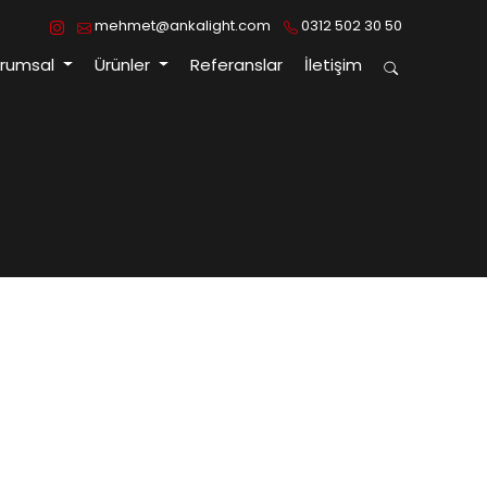
mehmet@ankalight.com
0312 502 30 50
urumsal
Ürünler
Referanslar
İletişim