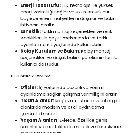
Enerji Tasarrufu:
LED teknolojisi ile yüksek
enerji verimliliği sağlar ve uzun ömürlüdür,
böylece enerji maliyetlerini düşürür ve bakım
ihtiyacını azaltır.
Esneklik:
Farklı montaj seçenekleri ve renk
sıcaklıkları ile çeşitli mekanlarda ve farklı
aydınlatma ihtiyaçlarında kullanılabilir.
Kolay Kurulum ve Bakım:
Kolay montaj
seçenekleri ve düşük bakım gereksinimleri ile
kullanıcı dostudur.
KULLANIM ALANLARI
Ofisler:
İş yerlerinde düzenli ve verimli
aydınlatma sağlar, çalışma verimliliğini artırır.
Ticari Alanlar:
Mağaza, restoran ve otel gibi
alanlarda modern ve etkili aydınlatma
çözümleri sunar.
Yaşam Alanları:
Evlerde, özellikle geniş
salonlar ve mutfaklarda estetik ve fonksiyonel