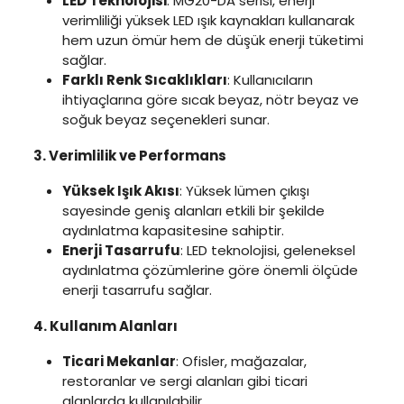
LED Teknolojisi
: MG20-DA serisi, enerji
verimliliği yüksek LED ışık kaynakları kullanarak
hem uzun ömür hem de düşük enerji tüketimi
sağlar.
Farklı Renk Sıcaklıkları
: Kullanıcıların
ihtiyaçlarına göre sıcak beyaz, nötr beyaz ve
soğuk beyaz seçenekleri sunar.
3. Verimlilik ve Performans
Yüksek Işık Akısı
: Yüksek lümen çıkışı
sayesinde geniş alanları etkili bir şekilde
aydınlatma kapasitesine sahiptir.
Enerji Tasarrufu
: LED teknolojisi, geleneksel
aydınlatma çözümlerine göre önemli ölçüde
enerji tasarrufu sağlar.
4. Kullanım Alanları
Ticari Mekanlar
: Ofisler, mağazalar,
restoranlar ve sergi alanları gibi ticari
alanlarda kullanılabilir.