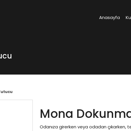
Anasayfa
K
ucu
Tutucu
Mona Dokunmat
Odanıza girerken veya odadan çıkarken, te