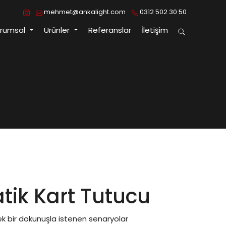
mehmet@ankalight.com
0312 502 30 50
urumsal
Ürünler
Referanslar
İletişim
ik Kart Tutucu
k bir dokunuşla istenen senaryolar