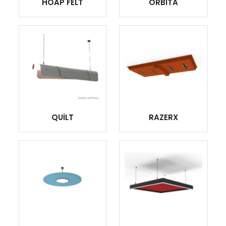
HOAP FELT
ORBİTA
QUİLT
RAZERX