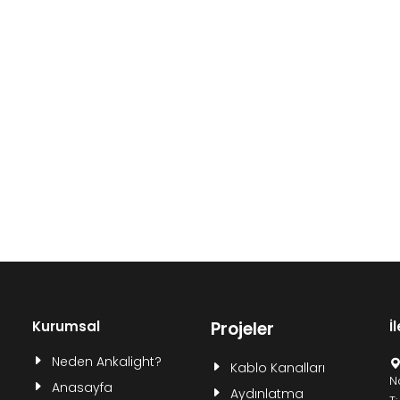
Kurumsal
Projeler
İ
Neden Ankalight?
Kablo Kanalları
N
Anasayfa
Aydınlatma