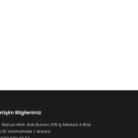
letişim Bilgilerimiz
Macun Mah. Batı Bulvarı ATB İş Merkezi A Blok
o:15 Yenimahalle / Ankara