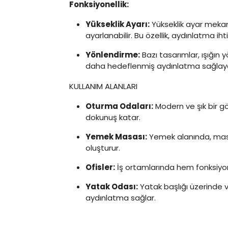
Fonksiyonellik:
Yükseklik Ayarı:
Yükseklik ayar meka
ayarlanabilir. Bu özellik, aydınlatma i
Yönlendirme:
Bazı tasarımlar, ışığın
daha hedeflenmiş aydınlatma sağlayabi
KULLANIM ALANLARI
Oturma Odaları:
Modern ve şık bir g
dokunuş katar.
Yemek Masası:
Yemek alanında, masa
oluşturur.
Ofisler:
İş ortamlarında hem fonksiyo
Yatak Odası:
Yatak başlığı üzerinde ve
aydınlatma sağlar.