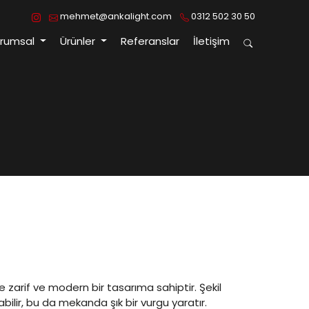
mehmet@ankalight.com
0312 502 30 50
urumsal
Ürünler
Referanslar
İletişim
le zarif ve modern bir tasarıma sahiptir. Şekil
bilir, bu da mekanda şık bir vurgu yaratır.