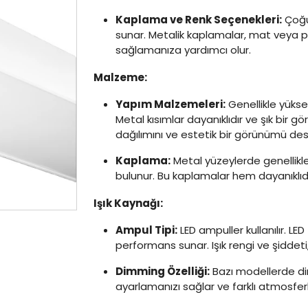
Kaplama ve Renk Seçenekleri:
Çoğu
sunar. Metalik kaplamalar, mat veya pa
sağlamanıza yardımcı olur.
Malzeme:
Yapım Malzemeleri:
Genellikle yüksek
Metal kısımlar dayanıklıdır ve şık bir g
dağılımını ve estetik bir görünümü des
Kaplama:
Metal yüzeylerde genellikle
bulunur. Bu kaplamalar hem dayanıklıd
Işık Kaynağı:
Ampul Tipi:
LED ampuller kullanılır. LED
performans sunar. Işık rengi ve şiddeti
Dimming Özelliği:
Bazı modellerde dim
ayarlamanızı sağlar ve farklı atmosfer