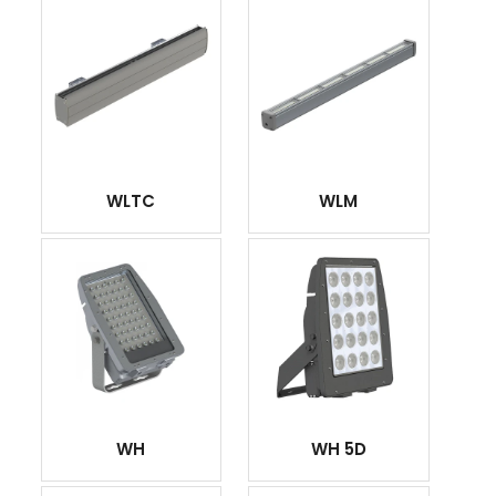
WLTC
WLM
WH
WH 5D