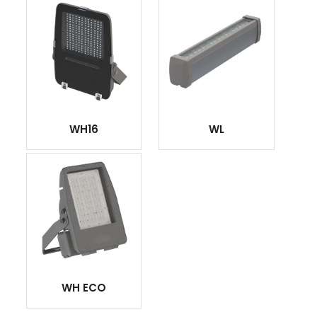
WH16
WL
WH ECO