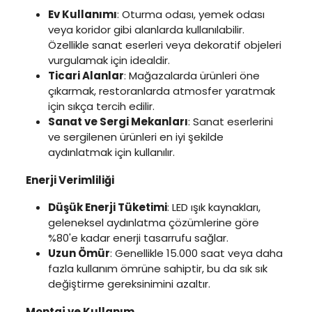
Ev Kullanımı
: Oturma odası, yemek odası
veya koridor gibi alanlarda kullanılabilir.
Özellikle sanat eserleri veya dekoratif objeleri
vurgulamak için idealdir.
Ticari Alanlar
: Mağazalarda ürünleri öne
çıkarmak, restoranlarda atmosfer yaratmak
için sıkça tercih edilir.
Sanat ve Sergi Mekanları
: Sanat eserlerini
ve sergilenen ürünleri en iyi şekilde
aydınlatmak için kullanılır.
Enerji Verimliliği
Düşük Enerji Tüketimi
: LED ışık kaynakları,
geleneksel aydınlatma çözümlerine göre
%80'e kadar enerji tasarrufu sağlar.
Uzun Ömür
: Genellikle 15.000 saat veya daha
fazla kullanım ömrüne sahiptir, bu da sık sık
değiştirme gereksinimini azaltır.
Montaj ve Kullanım