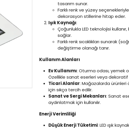
tasarım sunar.
Farklı renk ve yüzey seçenekleriyle
dekorasyon stillerine hitap eder.
Işık Kaynağı
:
Çoğunlukla LED teknolojisi kullanır
sağlar.
Farklı renk sıcaklıkları sunarak (
değiştirme olanağı tanır.
Kullanım Alanları
Ev Kullanımı
: Oturma odası, yemek oda
Özellikle sanat eserleri veya dekoratif 
Ticari Alanlar
: Mağazalarda ürünleri
için sıkça tercih edilir.
Sanat ve Sergi Mekanları
: Sanat ese
aydınlatmak için kullanılır.
Enerji Verimliliği
Düşük Enerji Tüketimi
: LED ışık kayn