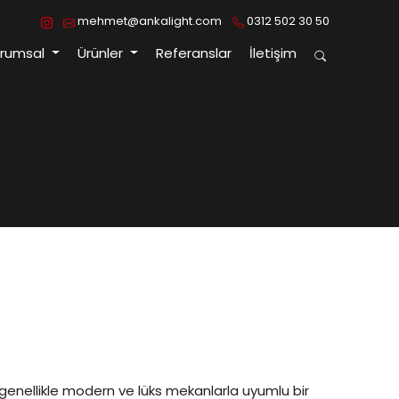
mehmet@ankalight.com
0312 502 30 50
urumsal
Ürünler
Referanslar
İletişim
, genellikle modern ve lüks mekanlarla uyumlu bir