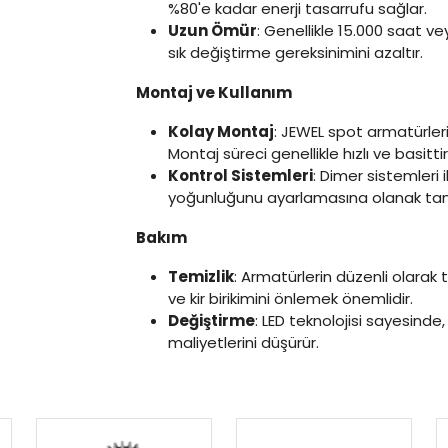
%80'e kadar enerji tasarrufu sağlar.
Uzun Ömür
: Genellikle 15.000 saat v
sık değiştirme gereksinimini azaltır.
Montaj ve Kullanım
Kolay Montaj
: JEWEL spot armatürler
Montaj süreci genellikle hızlı ve basittir
Kontrol Sistemleri
: Dimer sistemleri i
yoğunluğunu ayarlamasına olanak tanı
Bakım
Temizlik
: Armatürlerin düzenli olarak t
ve kir birikimini önlemek önemlidir.
Değiştirme
: LED teknolojisi sayesinde
maliyetlerini düşürür.