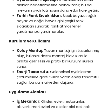
alanları hedeflemesine olanak tanır, bu da
mekanın aydınlatmasını daha etkili hale getirir.
Farklı Renk Sıcaklıkları:
Sıcak beyaz, soğuk
beyaz ve doğal beyaz gibi çeşitli renk
sıcaklıkları sunarak, farklı atmosferler
yaratmanıza yardımcı olur.
Kurulum ve Kullanım
Kolay Montaj:
Tavan montajı için tasarlanmış
olup, kullanıcı dostu montaj kılavuzları ile
birlikte gelir. Hızlı ve pratik bir kurulum süreci
sunar.
Enerji Tasarrufu:
Geleneksel aydınlatma
çözümlerine göre %80’e varan enerji tasarrufu
sağlar, bu da maliyetleri düşürür.
Uygulama Alanları
İç Mekanlar:
Ofisler, evler, restoranlar,
alışveriş merkezleri ve oteller gibi pek çok