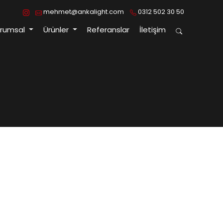
mehmet@ankalight.com
0312 502 30 50
urumsal
Ürünler
Referanslar
İletişim