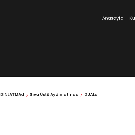
Anasayfa
K
YDINLATMAd
Sıva Üstü Aydınlatmad
DUALd