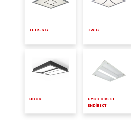
TETR-S G
TWİG
HOOK
HYGİE DİREKT
ENDİREKT