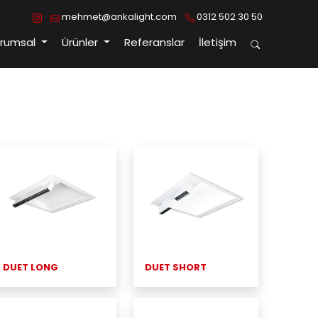
mehmet@ankalight.com
0312 502 30 50
urumsal
Ürünler
Referanslar
İletişim
DUET LONG
DUET SHORT