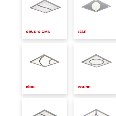
GRUS-SIGMA
LEAF
RİNG
ROUND