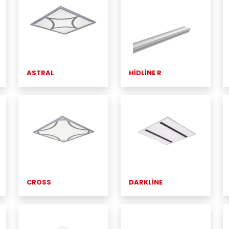
ASTRAL
HİDLİNE R
CROSS
DARKLİNE