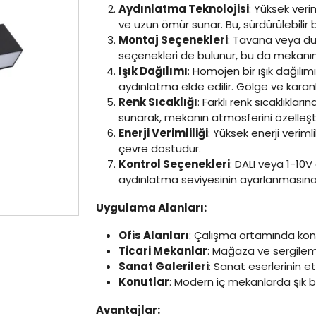
Aydınlatma Teknolojisi
: Yüksek veri
ve uzun ömür sunar. Bu, sürdürülebilir
Montaj Seçenekleri
: Tavana veya duv
seçenekleri de bulunur, bu da mekanın 
Işık Dağılımı
: Homojen bir ışık dağılı
aydınlatma elde edilir. Gölge ve karanl
Renk Sıcaklığı
: Farklı renk sıcaklıkl
sunarak, mekanın atmosferini özelleşt
Enerji Verimliliği
: Yüksek enerji verim
çevre dostudur.
Kontrol Seçenekleri
: DALI veya 1-10V
aydınlatma seviyesinin ayarlanmasına
Uygulama Alanları:
Ofis Alanları
: Çalışma ortamında konf
Ticari Mekanlar
: Mağaza ve sergileme
Sanat Galerileri
: Sanat eserlerinin et
Konutlar
: Modern iç mekanlarda şık bi
Avantajlar: