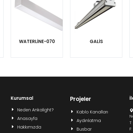
WATERLİNE-070
GALİS
Kurumsal
Projeler
İ
Neden Ankalight?
Kablo Kanalları
N
Anasayfa
Aydınlatma
T
Hakkımızda
Busbar
F