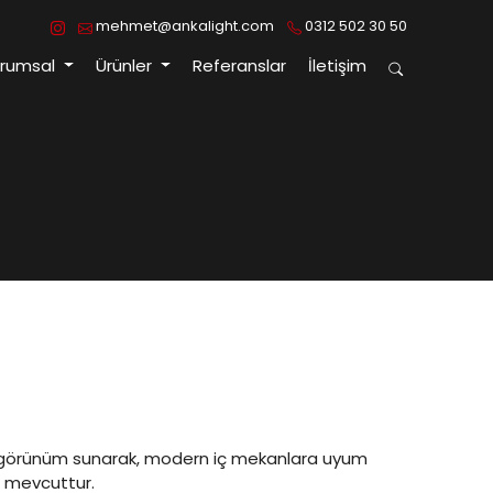
mehmet@ankalight.com
0312 502 30 50
urumsal
Ürünler
Referanslar
İletişim
bir görünüm sunarak, modern iç mekanlara uyum
i mevcuttur.