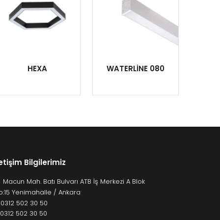
HEXA
WATERLİNE 080
letişim Bilgilerimiz
Macun Mah. Batı Bulvarı ATB İş Merkezi A Blok
o:15 Yenimahalle / Ankara
:
0312 502 30 50
: 0312 502 30 50