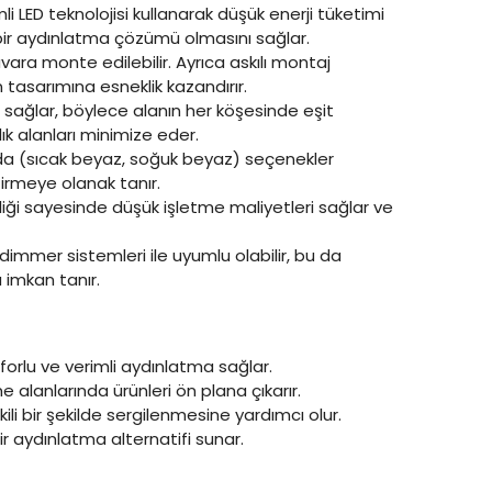
mli LED teknolojisi kullanarak düşük enerji tüketimi
 bir aydınlatma çözümü olmasını sağlar.
ara monte edilebilir. Ayrıca askılı montaj
tasarımına esneklik kazandırır.
mı sağlar, böylece alanın her köşesinde eşit
ık alanları minimize eder.
arında (sıcak beyaz, soğuk beyaz) seçenekler
irmeye olanak tanır.
liliği sayesinde düşük işletme maliyetleri sağlar ve
 dimmer sistemleri ile uyumlu olabilir, bu da
 imkan tanır.
orlu ve verimli aydınlatma sağlar.
 alanlarında ürünleri ön plana çıkarır.
kili bir şekilde sergilenmesine yardımcı olur.
r aydınlatma alternatifi sunar.