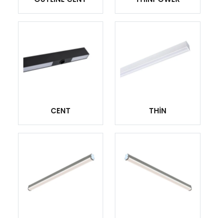
CENT
THİN